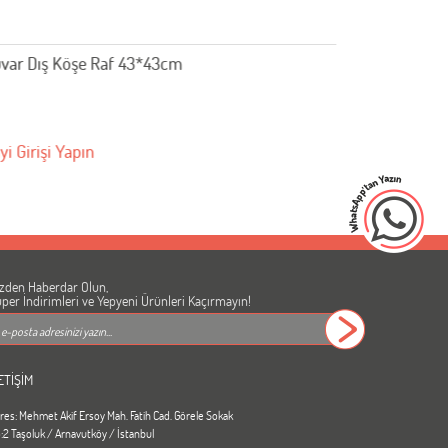
Avokado Tırmalama
Bayi Girişi Yapın
zden Haberdar Olun,
per İndirimleri ve Yepyeni Ürünleri Kaçırmayın!
ETİŞİM
res: Mehmet Akif Ersoy Mah. Fatih Cad. Görele Sokak
:2 Taşoluk / Arnavutköy / İstanbul