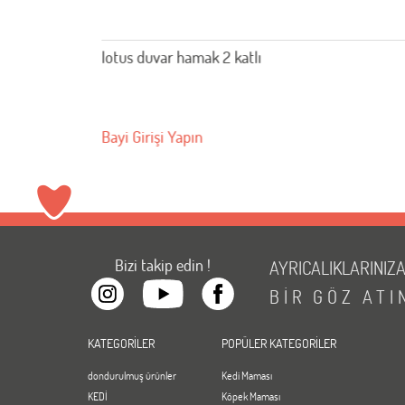
lotus kapadokya tırmalama bal rengi
Bayi Girişi Yapın
Bizi takip edin !
AYRICALIKLARINIZ
BİR
GÖZ
ATI
KATEGORİLER
POPÜLER KATEGORİLER
dondurulmuş ürünler
Kedi Maması
KEDİ
Köpek Maması