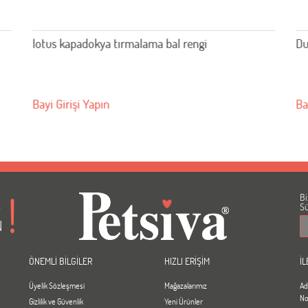
Duvar Dış Köşe Raf 43*43cm
Bayi Girişi Yapın
Bi
A
Sü
N
ÖNEMLİ BİLGİLER
HIZLI ERİŞİM
İL
Üyelik Sözleşmesi
Mağazalarımız
Ad
No
Gizlilik ve Güvenlik
Yeni Ürünler