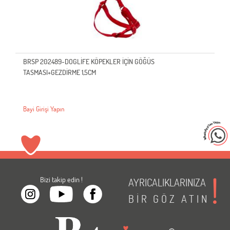
BRSP 202489-DOGLİFE KÖPEKLER İÇİN GÖĞÜS
TASMASI+GEZDİRME 1,5CM
Bayi Girişi Yapın
Bizi takip edin !
AYRICALIKLARINIZA
BİR
GÖZ
ATIN