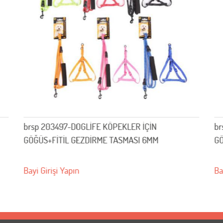
 203497-DOGLİFE KÖPEKLER İÇİN
brsp 203498-
S+FİTİL GEZDİRME TASMASI 6MM
GÖĞÜS+FİTİL 
Girişi Yapın
Bayi Girişi Yap