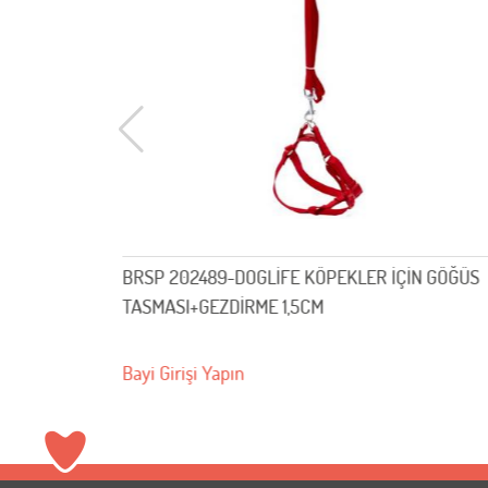
BRSP 202489-DOGLİFE KÖPEKLER İÇİN GÖĞÜS
brsp
TASMASI+GEZDİRME 1,5CM
GÖĞÜ
Bayi Girişi Yapın
Bayi 