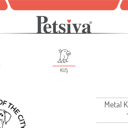
KUŞ
Metal K