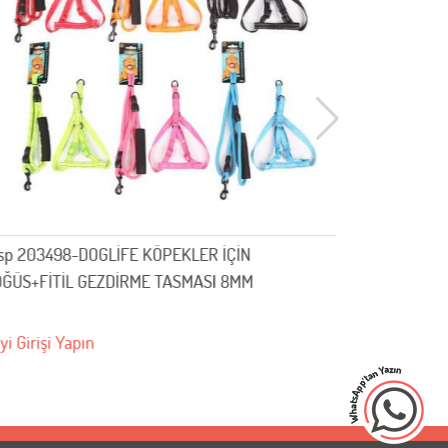
DOGLİFE KÖPEKLER İÇİN
KÖPEKLER İÇİN GÖĞÜS
GEZDİRME TASMASI 8MM
2,5CM brsp-202491
ın
Bayi Girişi Yapın