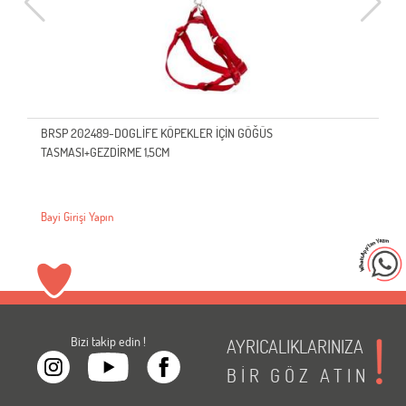
BRSP 202489-DOGLİFE KÖPEKLER İÇİN GÖĞÜS
TASMASI+GEZDİRME 1,5CM
Bayi Girişi Yapın
Bizi takip edin !
AYRICALIKLARINIZA
BİR
GÖZ
ATIN