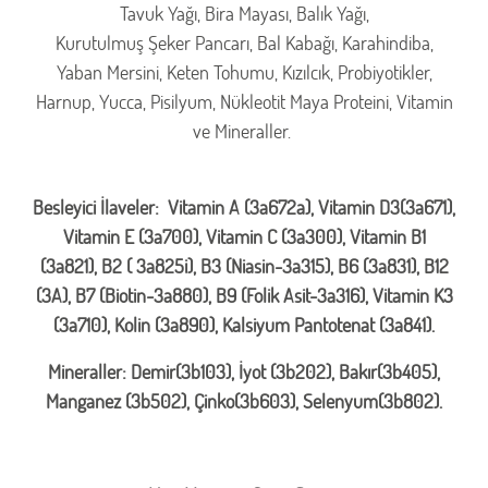
Tavuk Yağı, Bira Mayası, Balık Yağı,
Kurutulmuş Şeker Pancarı, Bal Kabağı, Karahindiba,
Yaban Mersini, Keten Tohumu, Kızılcık, Probiyotikler,
Harnup, Yucca, Pisilyum, Nükleotit Maya Proteini, Vitamin
ve Mineraller.
Besleyici İlaveler:
Vitamin A (3a672a), Vitamin D3(3a671),
Vitamin E (3a700), Vitamin C (3a300), Vitamin B1
(3a821), B2 ( 3a825i), B3 (Niasin-3a315), B6 (3a831), B12
(3A), B7 (Biotin-3a880), B9 (Folik Asit-3a316), Vitamin K3
(3a710), Kolin (3a890), Kalsiyum Pantotenat (3a841).
Mineraller:
Demir(3b103), İyot (3b202), Bakır(3b405),
Manganez (3b502), Çinko(3b603), Selenyum(3b802).