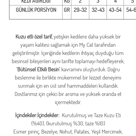
KEDİ AĞIRLIĞI
KG
2
3
4
5
GÜNLÜK PORSİYON
GR
29-32
32-43
43-54
54-
Kuzu etli özel tarif,
yetişkin kedilere daha yüksek bir
yaşam kalitesi sağlamak için My Cat tarafından
geliştirilmiştir. İçeriğinde kedilerin ihtiyaç duyduğu tüm
besinsel bileşenleri aynı tarifte toplamayı hedefleyerek,
'Bütünsel Etkili Besin'
kavramını oluşturduk. Doğru
beslenme ile birlikte mükemmel bir lezzet deneyimi
sunmak için en üst sınıf hammaddeleri kullandık.
Dostlarımız için çekici bir aroma ve yüksek oranda et
içermektedir.
İçindekiler:İçindekiler:
Kurutulmuş ve Taze Kuzu Eti
(%40), (kurutulmuş %30, taze %10)
Esmer pirinç, Bezelye, Nohut, Patates, Yeşil Mercimek,