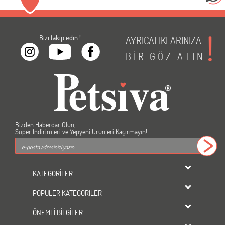
Bizi takip edin !
AYRICALIKLARINIZA
BİR
GÖZ
ATIN
Bizden Haberdar Olun,
Süper İndirimleri ve Yepyeni Ürünleri Kaçırmayın!
KATEGORİLER
dondurulmuş ürünler
POPÜLER KATEGORİLER
KEDİ
Kedi Maması
KÖPEK
ÖNEMLİ BİLGİLER
Köpek Maması
KUŞ