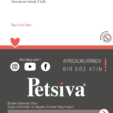
lotus duvar hamak 2 katlı
Bayi Girişi Yapın
Bizi takip edin !
AYRICALIKLARINIZA
BİR
GÖZ
ATIN
Bizden Haberdar Olun,
Süper İndirimleri ve Yepyeni Ürünleri Kaçırmayın!