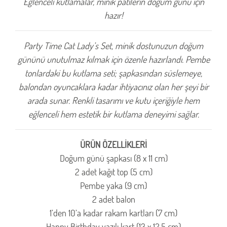
Eğlenceli kutlamalar, minik patilerin doğum günü için
hazır!
Party Time Cat Lady’s Set, minik dostunuzun doğum
gününü unutulmaz kılmak için özenle hazırlandı. Pembe
tonlardaki bu kutlama seti; şapkasından süslemeye,
balondan oyuncaklara kadar ihtiyacınız olan her şeyi bir
arada sunar. Renkli tasarımı ve kutu içeriğiyle hem
eğlenceli hem estetik bir kutlama deneyimi sağlar.
ÜRÜN ÖZELLİKLERİ
Doğum günü şapkası (8 x 11 cm)
2 adet kağıt top (5 cm)
Pembe yaka (9 cm)
2 adet balon
1’den 10’a kadar rakam kartları (7 cm)
Happy Birthday yazılı kart (13 x 12,5 cm)