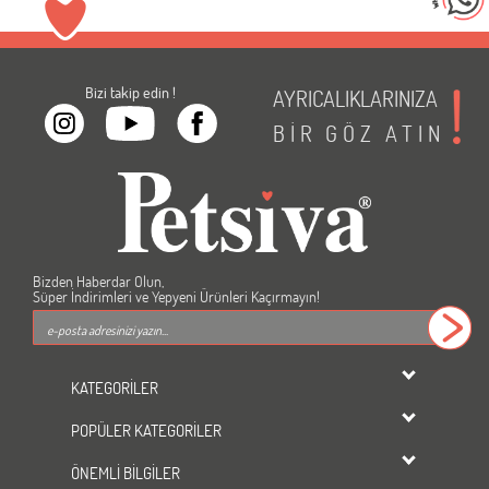
Bizi takip edin !
AYRICALIKLARINIZA
BİR
GÖZ
ATIN
Bizden Haberdar Olun,
Süper İndirimleri ve Yepyeni Ürünleri Kaçırmayın!
KATEGORİLER
dondurulmuş ürünler
POPÜLER KATEGORİLER
KEDİ
Kedi Maması
KÖPEK
ÖNEMLİ BİLGİLER
Köpek Maması