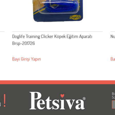
Doglife Training Clicker Köpek Eğitim Aparatı
Nu
Brsp-201726
Bayi Girişi Yapın
Ba
Bi
A
Sü
N