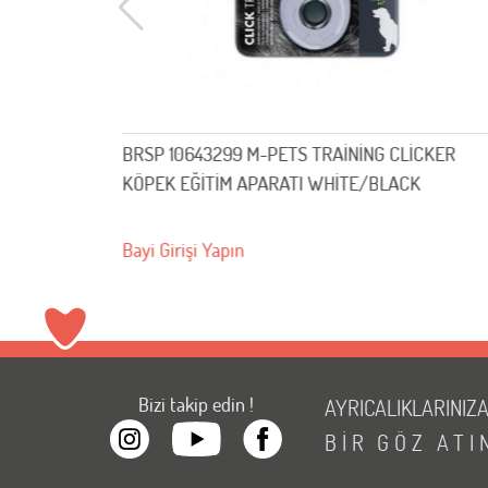
BRSP 10643299 M-PETS TRAİNİNG CLİCKER
KÖPEK EĞİTİM APARATI WHİTE/BLACK
Bayi Girişi Yapın
Bizi takip edin !
AYRICALIKLARINIZ
BİR
GÖZ
ATI