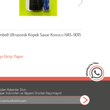
nbell Ultrasonik Köpek Savar Kovucu HAS-9015
Nunbell Pe
yi Girişi Yapın
Bayi Girişi 
zden Haberdar Olun,
per İndirimleri ve Yepyeni Ürünleri Kaçırmayın!