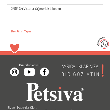
25516 Barcelona Nights Yağmurluk L
Bayi Girişi Yapın
Bizi takip edin !
AYRICALIKLARINIZA
BİR
GÖZ
ATIN
Bizden Haberdar Olun,