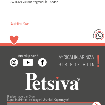
24514 Gri Victoria Yağmurluk L beden
Bayi Girişi Yapın
Bizi takip edin !
AYRICALIKLARINIZA
BİR
GÖZ
ATIN
Bizden Haberdar Olun,
Süper İndirimleri ve Yepyeni Ürünleri Kaçırmayın!