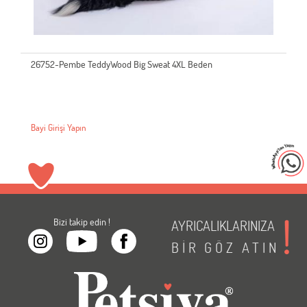
dyWood Big Sweat 4XL Beden
23701 Turkuaz Power S
Bayi Girişi Yapın
Bizi takip edin !
AYRICALIKLARINIZA
BİR
GÖZ
ATIN