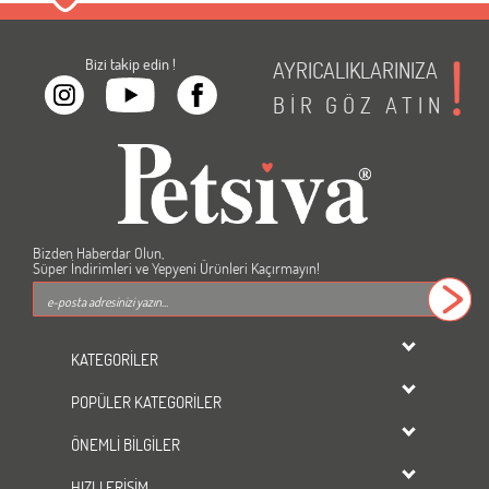
Bizi takip edin !
AYRICALIKLARINIZA
BİR
GÖZ
ATIN
Bizden Haberdar Olun,
Süper İndirimleri ve Yepyeni Ürünleri Kaçırmayın!
KATEGORİLER
dondurulmuş ürünler
POPÜLER KATEGORİLER
KEDİ
Kedi Maması
KÖPEK
ÖNEMLİ BİLGİLER
Köpek Maması
KUŞ
Üyelik Sözleşmesi
Kedi Kumu
HIZLI ERİŞİM