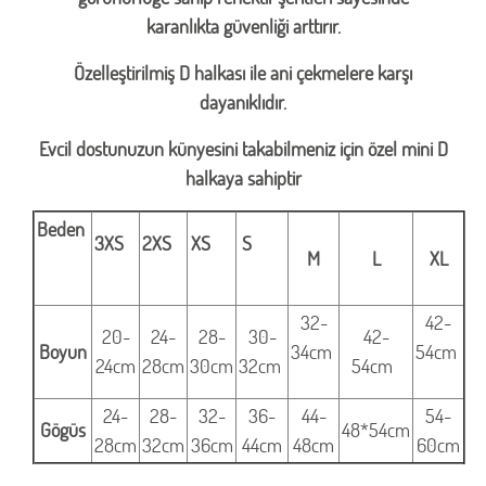
karanlıkta güvenliği arttırır.
Özelleştirilmiş D halkası ile ani çekmelere karşı
dayanıklıdır.
Evcil dostunuzun künyesini takabilmeniz için özel mini D
halkaya sahiptir
Beden
3XS
2XS
XS
S
M
L
XL
32-
42-
20-
24-
28-
30-
42-
Boyun
34cm
54cm
24cm
28cm
30cm
32cm
54cm
24-
28-
32-
36-
44-
54-
Gögüs
48*54cm
28cm
32cm
36cm
44cm
48cm
60cm