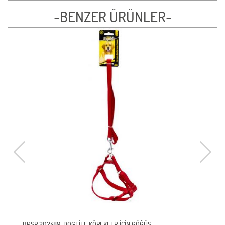
-BENZER ÜRÜNLER-
BRSP 202489-DOGLİFE KÖPEKLER İÇİN GÖĞÜS