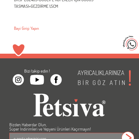
TASMASI+GEZDİRME 1,5CM
Bayi Girişi Yapın
Bizi takip edin !
AYRICALIKLARINIZA
BİR
GÖZ
ATIN
Bizden Haberdar Olun,
Süper İndirimleri ve Yepyeni Ürünleri Kaçırmayın!