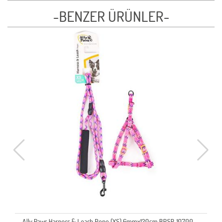
-BENZER ÜRÜNLER-
Ally Paws Harness & Leash Rope (XS) 6mmx120cm BRSP-10700