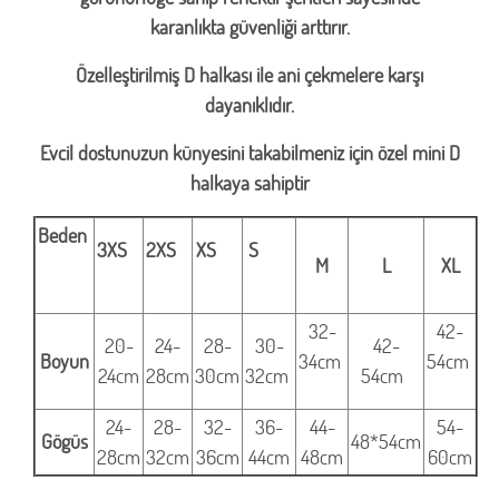
karanlıkta güvenliği arttırır.
Özelleştirilmiş D halkası ile ani çekmelere karşı
dayanıklıdır.
Evcil dostunuzun künyesini takabilmeniz için özel mini D
halkaya sahiptir
Beden
3XS
2XS
XS
S
M
L
XL
32-
42-
20-
24-
28-
30-
42-
Boyun
34cm
54cm
24cm
28cm
30cm
32cm
54cm
24-
28-
32-
36-
44-
54-
Gögüs
48*54cm
28cm
32cm
36cm
44cm
48cm
60cm