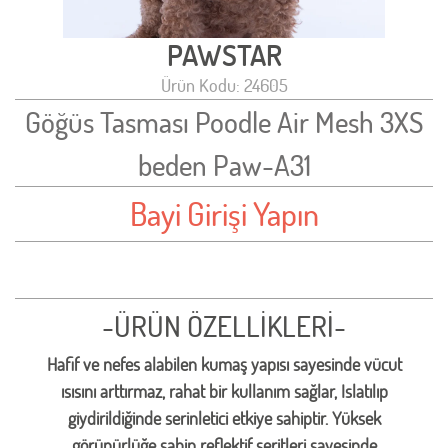
PAWSTAR
Ürün Kodu: 24605
Göğüs Tasması Poodle Air Mesh 3XS
beden Paw-A31
Bayi Girişi Yapın
-ÜRÜN ÖZELLİKLERİ-
Hafif ve nefes alabilen kumaş yapısı sayesinde vücut
ısısını arttırmaz, rahat bir kullanım sağlar, Islatılıp
giydirildiğinde serinletici etkiye sahiptir. Yüksek
görünürlüğe sahip reflektif şeritleri sayesinde