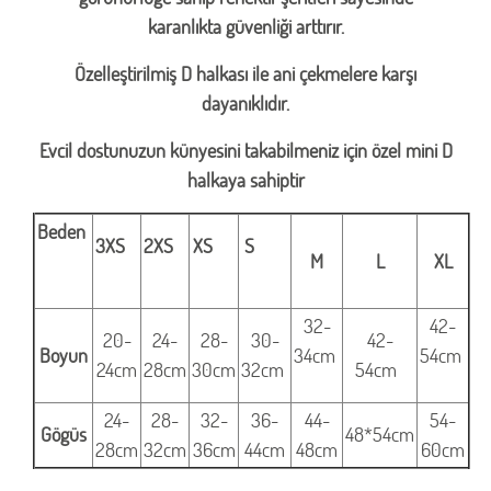
karanlıkta güvenliği arttırır.
Özelleştirilmiş D halkası ile ani çekmelere karşı
dayanıklıdır.
Evcil dostunuzun künyesini takabilmeniz için özel mini D
halkaya sahiptir
Beden
3XS
2XS
XS
S
M
L
XL
32-
42-
20-
24-
28-
30-
42-
Boyun
34cm
54cm
24cm
28cm
30cm
32cm
54cm
24-
28-
32-
36-
44-
54-
Gögüs
48*54cm
28cm
32cm
36cm
44cm
48cm
60cm