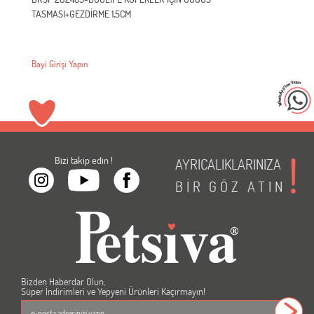
TASMASI+GEZDİRME 1,5CM
Bayi Girişi Yapın
Bizi takip edin !
AYRICALIKLARINIZA
BİR
GÖZ
ATIN
Bizden Haberdar Olun,
Süper İndirimleri ve Yepyeni Ürünleri Kaçırmayın!