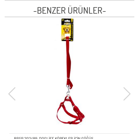
-BENZER ÜRÜNLER-
BRSP 202489-DOGLİFE KÖPEKLER İÇİN GÖĞÜS