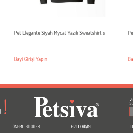
Pet Elegante Siyah Mycat Yazılı Sweatshirt s
Pe
Bayi Girişi Yapın
Ba
Bi
A
Sü
N
ÖNEMLİ BİLGİLER
HIZLI ERİŞİM
İL