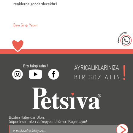
renklerde gönderilecektir)
Bayi Girişi Yapın
Bizi takip edin !
AYRICALIKLARINIZA
BİR
GÖZ
ATIN
Bizden Haberdar Olun,
Süper İndirimleri ve Yepyeni Ürünleri Kaçırmayın!