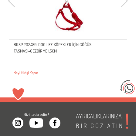
BRSP 202489-DOGLİFE KÖPEKLER İÇİN GÖĞÜS
TASMASI+GEZDİRME 1,5CM
Bayi Girişi Yapın
Bizi takip edin !
AYRICALIKLARINIZA
BİR
GÖZ
ATIN