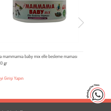
a mammamia baby mix elle besleme maması
Mia mammam
0 gr
100 gr
yi Girişi Yapın
Bayi Girişi 