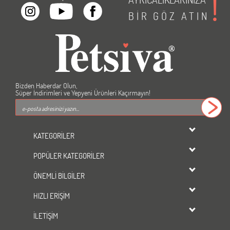
BİR
GÖZ
ATIN
Bizden Haberdar Olun,
Süper İndirimleri ve Yepyeni Ürünleri Kaçırmayın!
KATEGORİLER
dondurulmuş ürünler
POPÜLER KATEGORİLER
KEDİ
Kedi Maması
KÖPEK
ÖNEMLİ BİLGİLER
Köpek Maması
KUŞ
Üyelik Sözleşmesi
Kedi Kumu
HIZLI ERİŞİM
BALIK
Gizlilik ve Güvenlik
Tavşan Yemi
KEMİRGEN
Mağazalarımız
İLETİŞİM
Kedi Kumu
indirimli ürünler
Yeni Ürünler
Kuş Yemi