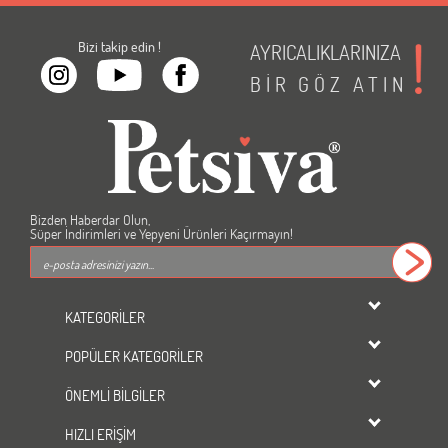
Bizi takip edin !
AYRICALIKLARINIZA
BİR
GÖZ
ATIN
Bizden Haberdar Olun,
Süper İndirimleri ve Yepyeni Ürünleri Kaçırmayın!
KATEGORİLER
dondurulmuş ürünler
POPÜLER KATEGORİLER
KEDİ
Kedi Maması
KÖPEK
ÖNEMLİ BİLGİLER
Köpek Maması
KUŞ
Üyelik Sözleşmesi
Kedi Kumu
HIZLI ERİŞİM
BALIK
Gizlilik ve Güvenlik