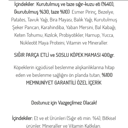
İçindekiler
:
Kurutulmuş ve taze sığır-kuzu eti (%40),
(kurutulmuş %30, taze %10)
Esmer Pirinç, Bezelye,
Patates, Tavuk Yağı, Bira Mayası, Balık Yağı, Kurutulmuş
Şeker Pancarı, Karahindiba, Yaban Mersini, Bal Kabağı,
Keten Tohumu, Kızılcık, Probiyotikler, Harnup, Yucca,
Nükleotit Maya Proteini, Vitamin ve Mineraller.
SIĞIR PARÇA ETLİ ve SOSLU KÖPEK MAMASI 400gr.
Köpeklerin içgüdüsel beslenme alışkanlıklarına hitap
eden ve beslenme sağlığını ön planda tutan,
%100
MEMNUNİYET GARANTİLİ ÖZEL İÇERİK
Dostunuz için Vazgeçilmez Olacak!
İçindekiler:
Et ve et Ürünleri (Sığır eti min. %4), Bitkisel
ürünler, Mineraller ve Vitamin Katkıları.