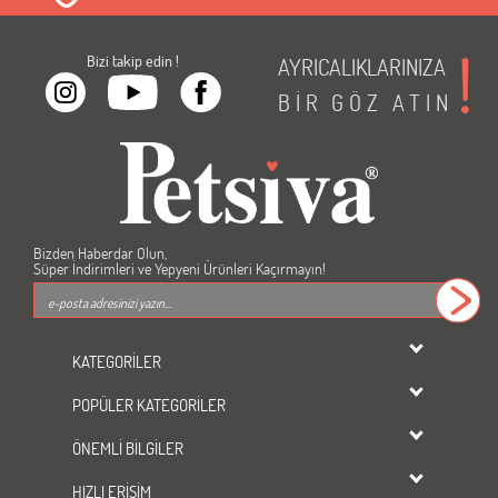
Bizi takip edin !
AYRICALIKLARINIZA
BİR
GÖZ
ATIN
Bizden Haberdar Olun,
Süper İndirimleri ve Yepyeni Ürünleri Kaçırmayın!
KATEGORİLER
dondurulmuş ürünler
POPÜLER KATEGORİLER
KEDİ
Kedi Maması
KÖPEK
ÖNEMLİ BİLGİLER
Köpek Maması
KUŞ
Üyelik Sözleşmesi
Kedi Kumu
HIZLI ERİŞİM
BALIK