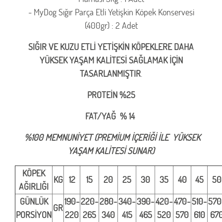
- MyDog Sığır Parça Etli Yetişkin Köpek Konservesi
(400gr) : 2 Adet
SIĞIR VE KUZU ETLİ YETİŞKİN KÖPEKLERE DAHA
YÜKSEK YAŞAM KALİTESİ SAĞLAMAK İÇİN
TASARLANMIŞTIR
.
PROTEİN %25
FAT/YAĞ % 14
%100 MEMNUNİYET (PREMİUM İÇERİĞİ İLE YÜKSEK
YAŞAM KALİTESİ SUNAR)
KÖPEK
KG
12
15
20
25
30
35
40
45
50
AĞIRLIĞI
GÜNLÜK
190-
220-
280-
340-
390-
420-
470-
510-
570
GR
PORSİYON
220
265
340
415
465
520
570
610
67