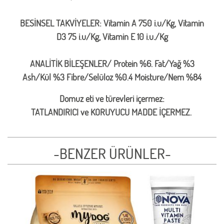
BESİNSEL TAKVİYELER: Vitamin A 750 i.u/Kg, Vitamin
D3 75 i.u/Kg, Vitamin E 10 i.u./Kg
ANALİTİK BİLEŞENLER/ Protein %6. Fat/Yağ %3
Ash/Kül %3 Fibre/Selüloz %0.4 Moisture/Nem %84
Domuz eti ve türevleri içermez:
TATLANDIRICI ve KORUYUCU MADDE İÇERMEZ.
-BENZER ÜRÜNLER-