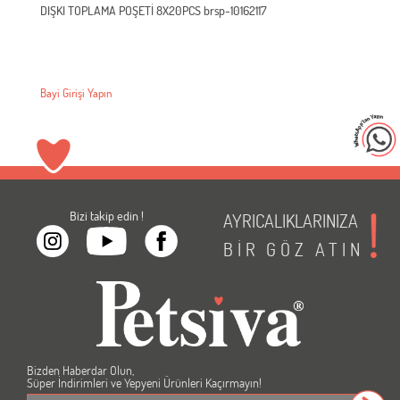
DIŞKI TOPLAMA POŞETİ 8X20PCS brsp-10162117
Bayi Girişi Yapın
Bizi takip edin !
AYRICALIKLARINIZA
BİR
GÖZ
ATIN
Bizden Haberdar Olun,
Süper İndirimleri ve Yepyeni Ürünleri Kaçırmayın!