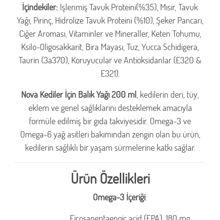
İçindekiler:
İşlenmiş Tavuk Proteini(%35), Mısır, Tavuk
Yağı, Pirinç, Hidrolize Tavuk Proteini (%10), Şeker Pancarı,
Ciğer Aroması, Vitaminler ve Mineraller, Keten Tohumu,
Ksilo-Oligosakkarit, Bira Mayası, Tuz, Yucca Schidigera,
Taurin (3a370), Koruyucular ve Antioksidanlar (E320 &
E321).
Nova Kediler İçin Balık Yağı 200 ml
, kedilerin deri, tüy,
eklem ve genel sağlıklarını desteklemek amacıyla
formüle edilmiş bir gıda takviyesidir. Omega-3 ve
Omega-6 yağ asitleri bakımından zengin olan bu ürün,
kedilerin sağlıklı bir yaşam sürmelerine katkı sağlar.
Ürün Özellikleri
Omega-3 İçeriği
:
Eicosapentaenoic acid (EPA): 180 mg