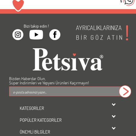
Bizi takip edin !
AYRICALIKLARINIZA
BİR
GÖZ
ATIN
Bizden Haberdar Olun,
Süper İndirimleri ve Yepyeni Ürünleri Kaçırmayın!
KATEGORİLER
dondurulmuş ürünler
POPÜLER KATEGORİLER
KEDİ
Kedi Maması
KÖPEK
ÖNEMLİ BİLGİLER
Köpek Maması