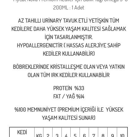
200ML : 1 Adet
AZ TAHILLI URİNARY TAVUK ETLİ YETİŞKİN TÜM
KEDİLERE DAHA YÜKSEK YAŞAM KALİTESİ SAĞLAMAK
İÇİN TASARLANMIŞTIR.
HYPOALLERGENICTİR ( HASSAS ALERJİYE SAHİP
KEDİLER KULLANABİLİR)
BÖBREKLERİNDE KRİSTALLEŞME OLAN VEYA YATKIN
OLAN TÜM IRK KEDİLER KULLANABİLİR
PROTEİN %33
FAT / YAĞ %14
%100 MEMNUNİYET (PREMİUM İÇERİĞİ İLE YÜKSEK
YAŞAM KALİTESİ SUNAR)
KEDİ
KG
2
3
4
5
6
7
8
9
10