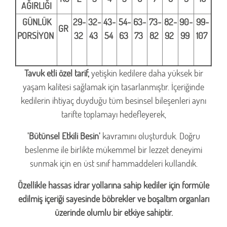
AĞIRLIĞI
GÜNLÜK
29-
32-
43-
54-
63-
73-
82-
90-
99-
GR
PORSİYON
32
43
54
63
73
82
92
99
107
Tavuk etli özel tarif,
yetişkin kedilere daha yüksek bir
yaşam kalitesi sağlamak için tasarlanmıştır. İçeriğinde
kedilerin ihtiyaç duyduğu tüm besinsel bileşenleri aynı
tarifte toplamayı hedefleyerek,
'Bütünsel Etkili Besin'
kavramını oluşturduk. Doğru
beslenme ile birlikte mükemmel bir lezzet deneyimi
sunmak için en üst sınıf hammaddeleri kullandık.
Özellikle hassas idrar yollarına sahip kediler için formüle
edilmiş içeriği sayesinde böbrekler ve boşaltım organları
üzerinde olumlu bir etkiye sahiptir.