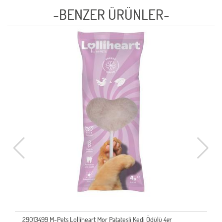
-BENZER ÜRÜNLER-
29013499 M-Pets Lolliheart Mor Patatesli Kedi Ödülü 4gr