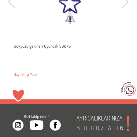
Gökyüzü Şekilleri Oyuncak SB076
Bayi Girişi Yapın
Bizi takip edin !
AYRICALIKLARINIZA
BİR
GÖZ
ATIN