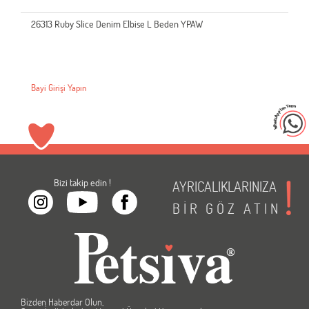
26313 Ruby Slice Denim Elbise L Beden YPAW
Bayi Girişi Yapın
Bizi takip edin !
AYRICALIKLARINIZA
BİR
GÖZ
ATIN
Bizden Haberdar Olun,