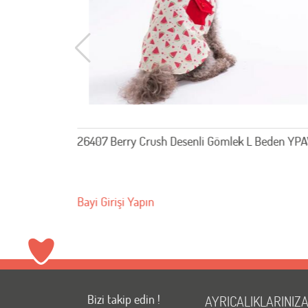
 Beden YPAW
26311 Avo Bliss Denim Elbise L Beden YPAW
Bayi Girişi Yapın
Bizi takip edin !
AYRICALIKLARINIZ