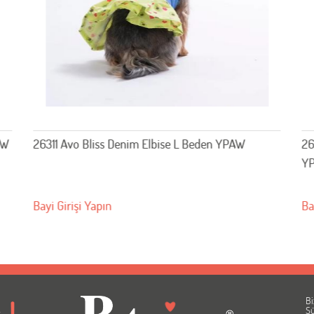
26402 Aqua Reverie Desenli Gömlek L Beden
26
YPAW
Bayi Girişi Yapın
Ba
Bi
A
Sü