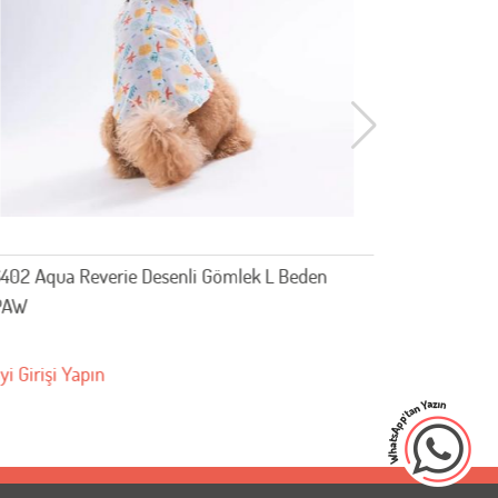
405 Florelle Desenli Gömlek L Beden YPAW
26401 Pris
YPAW
yi Girişi Yapın
Bayi Girişi 