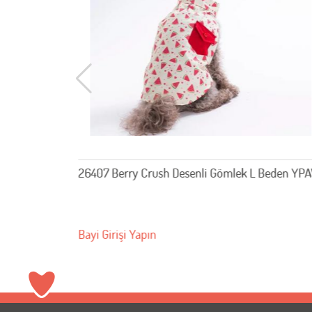
 Beden YPAW
26311 Avo Bliss Denim Elbise L Beden YPAW
Bayi Girişi Yapın