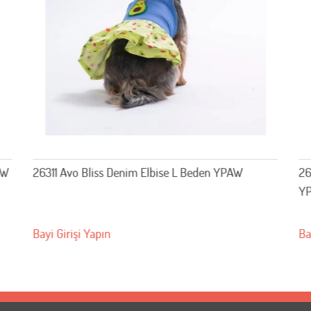
26402 Aqua Reverie Desenli Gömlek L Beden
26
YPAW
Bayi Girişi Yapın
Ba