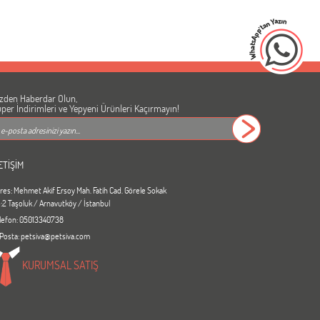
zden Haberdar Olun,
per İndirimleri ve Yepyeni Ürünleri Kaçırmayın!
ETİŞİM
res: Mehmet Akif Ersoy Mah. Fatih Cad. Görele Sokak
:2 Taşoluk / Arnavutköy / İstanbul
lefon: 05013340738
Posta: petsiva@petsiva.com
KURUMSAL SATIŞ