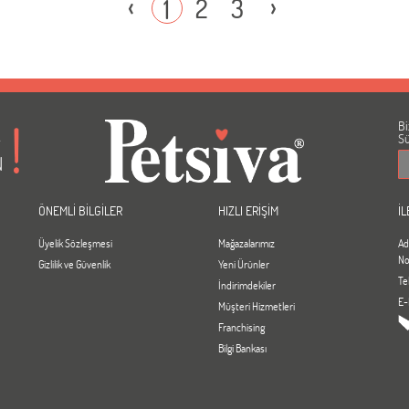
‹
›
2
3
1
Bi
A
Sü
N
ÖNEMLİ BİLGİLER
HIZLI ERİŞİM
İL
Üyelik Sözleşmesi
Mağazalarımız
Ad
No
Gizlilik ve Güvenlik
Yeni Ürünler
Te
İndirimdekiler
E-
Müşteri Hizmetleri
Franchising
Bilgi Bankası