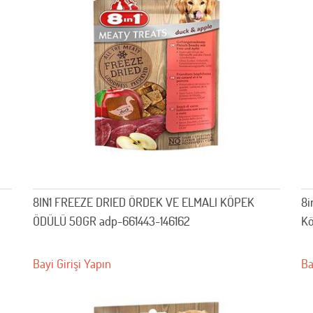
8IN1 FREEZE DRIED ÖRDEK VE ELMALI KÖPEK
8i
ÖDÜLÜ 50GR adp-661443-146162
Kö
Bayi Girişi Yapın
Ba