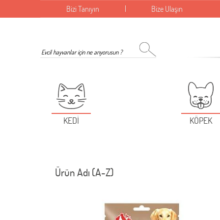
Bizi Tanıyın
Bize Ulaşın
KEDİ
KÖPEK
Ürün Adı (A-Z)