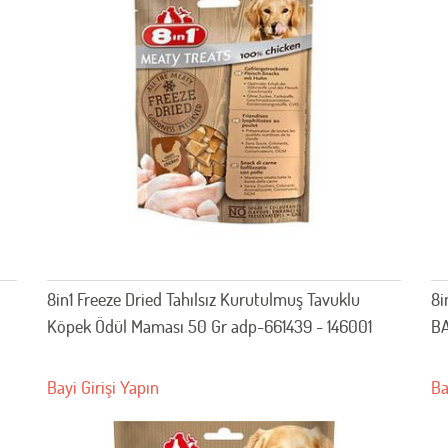
8in1 Freeze Dried Tahılsız Kurutulmuş Tavuklu
8i
Köpek Ödül Maması 50 Gr adp-661439 - 146001
BA
Bayi Girişi Yapın
Ba