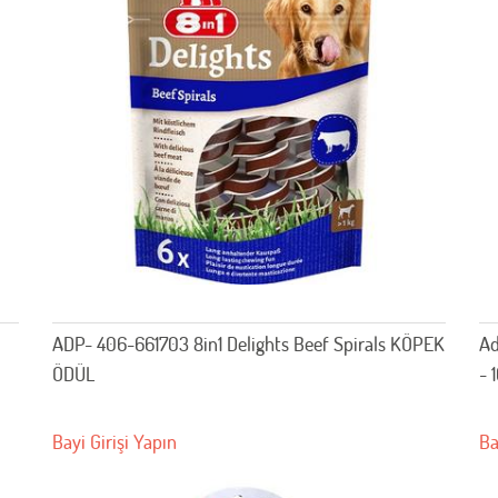
ADP- 406-661703 8in1 Delights Beef Spirals KÖPEK
Ad
ÖDÜL
- 
Bayi Girişi Yapın
Ba