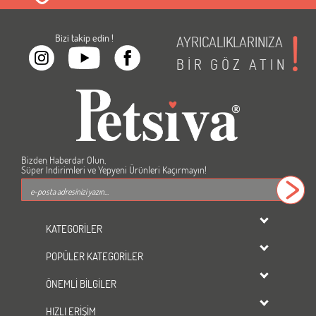
Bizi takip edin !
AYRICALIKLARINIZA
BİR
GÖZ
ATIN
Bizden Haberdar Olun,
Süper İndirimleri ve Yepyeni Ürünleri Kaçırmayın!
KATEGORİLER
dondurulmuş ürünler
POPÜLER KATEGORİLER
KEDİ
Kedi Maması
KÖPEK
ÖNEMLİ BİLGİLER
Köpek Maması
KUŞ
Üyelik Sözleşmesi
Kedi Kumu
HIZLI ERİŞİM
BALIK