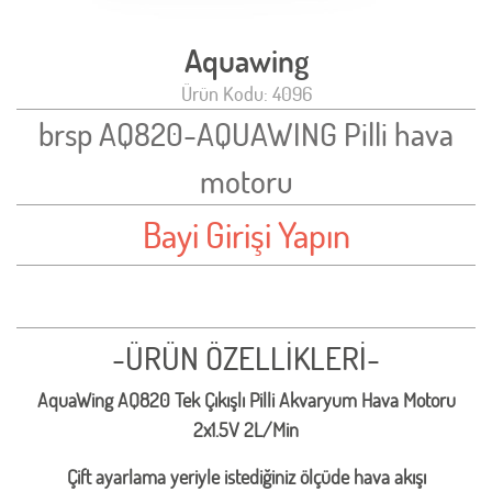
Aquawing
Ürün Kodu: 4096
brsp AQ820-AQUAWING Pilli hava
motoru
Bayi Girişi Yapın
-ÜRÜN ÖZELLİKLERİ-
AquaWing AQ820 Tek Çıkışlı Pilli Akvaryum Hava Motoru
2x1.5V 2L/Min
Çift ayarlama yeriyle istediğiniz ölçüde hava akışı