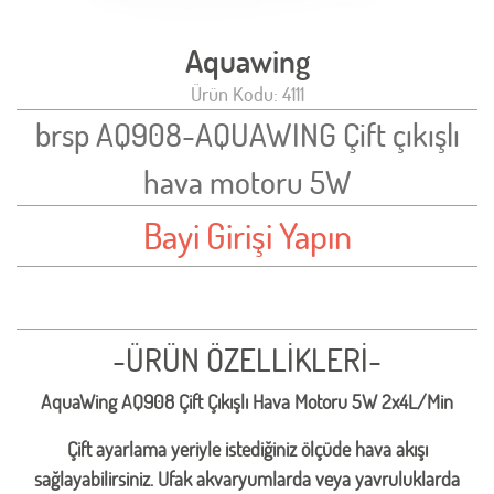
Aquawing
Ürün Kodu: 4111
brsp AQ908-AQUAWING Çift çıkışlı
hava motoru 5W
Bayi Girişi Yapın
-ÜRÜN ÖZELLİKLERİ-
AquaWing AQ908 Çift Çıkışlı Hava Motoru 5W 2x4L/Min
Çift ayarlama yeriyle istediğiniz ölçüde hava akışı
sağlayabilirsiniz. Ufak akvaryumlarda veya yavruluklarda