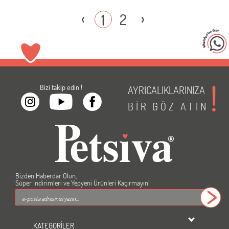
‹
›
2
1
Bizi takip edin !
AYRICALIKLARINIZA
BİR
GÖZ
ATIN
Bizden Haberdar Olun,
Süper İndirimleri ve Yepyeni Ürünleri Kaçırmayın!
KATEGORİLER