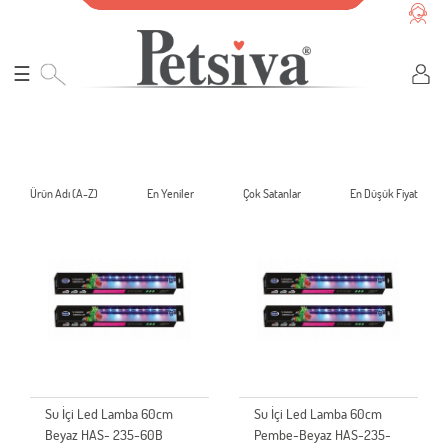
☰
Ürün Adı (A-Z)
En Yeniler
Çok Satanlar
En Düşük Fiyat
Su İçi Led Lamba 60cm
Su İçi Led Lamba 60cm
Beyaz HAS- 235-60B
Pembe-Beyaz HAS-235-