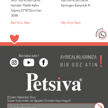
HAS- 515-RJ195 Carno
has-510-RJ119 Carno
Hamster Plastik Kafes
Kemirgen Banyoluk M
Taşıma 23*16*15cm has-
3098
Bayi Girişi Yapın
Bayi Girişi Yapın
Bizi takip edin !
AYRICALIKLARINIZA
BİR
GÖZ
ATIN
Bizden Haberdar Olun,
Süper İndirimleri ve Yepyeni Ürünleri Kaçırmayın!