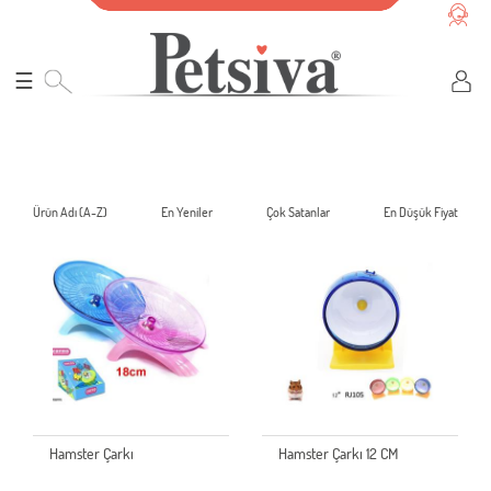
☰
Ürün Adı (A-Z)
En Yeniler
Çok Satanlar
En Düşük Fiyat
Hamster Çarkı
Hamster Çarkı 12 CM