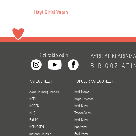
Bayi Girişi Yapın
Bizi takip edin !
AYRICALIKLARINIZ
BİR
GÖZ
ATI
KATEGORİLER
POPÜLER KATEGORİLER
dondurulmuş ürünler
Kedi Maması
KEDİ
Köpek Maması
KÖPEK
Kedi Kumu
KUŞ
Tavşan Yemi
BALIK
Kedi Kumu
KEMİRGEN
Kuş Yemi
indirimli ürünler
Balık Yemi