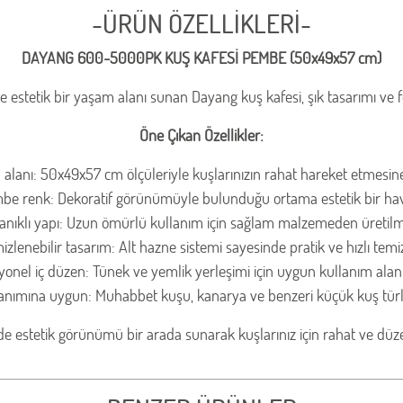
-ÜRÜN ÖZELLİKLERİ-
DAYANG 600-5000PK KUŞ KAFESİ PEMBE (50x49x57 cm)
 ve estetik bir yaşam alanı sunan Dayang kuş kafesi, şık tasarımı ve f
Öne Çıkan Özellikler:
alanı: 50x49x57 cm ölçüleriyle kuşlarınızın rahat hareket etmesin
be renk: Dekoratif görünümüyle bulunduğu ortama estetik bir ha
anıklı yapı: Uzun ömürlü kullanım için sağlam malzemeden üretilmi
izlenebilir tasarım: Alt hazne sistemi sayesinde pratik ve hızlı temiz
yonel iç düzen: Tünek ve yemlik yerleşimi için uygun kullanım alan
anımına uygun: Muhabbet kuşu, kanarya ve benzeri küçük kuş türler
e estetik görünümü bir arada sunarak kuşlarınız için rahat ve düzen