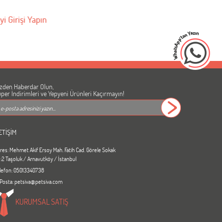
yi Girişi Yapın
Bayi Girişi 
zden Haberdar Olun,
per İndirimleri ve Yepyeni Ürünleri Kaçırmayın!
ETİŞİM
res: Mehmet Akif Ersoy Mah. Fatih Cad. Görele Sokak
:2 Taşoluk / Arnavutköy / İstanbul
lefon: 05013340738
Posta: petsiva@petsiva.com
KURUMSAL SATIŞ