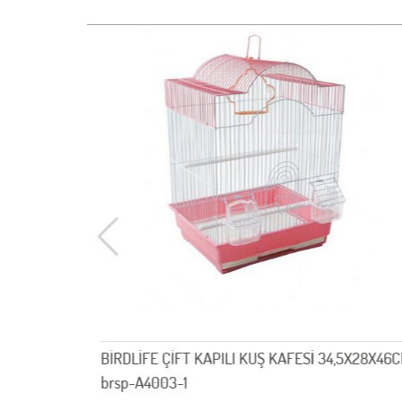
*23*39cm
BİRDLİFE ÇİFT KAPILI KUŞ KAFESİ 34,5X28X46
brsp-A4003-1