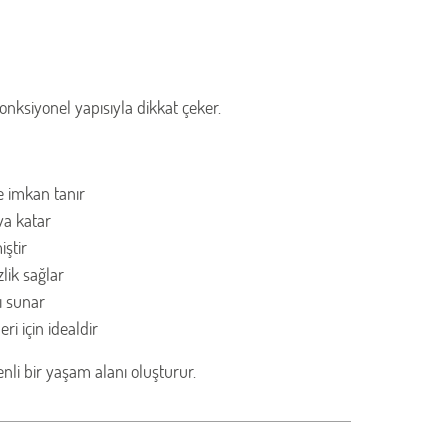
onksiyonel yapısıyla dikkat çeker.
e imkan tanır
va katar
ştir
lik sağlar
ı sunar
i için idealdir
li bir yaşam alanı oluşturur.