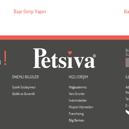
Bayi Girişi Yapın
Ba
Bi
A
Sü
N
ÖNEMLİ BİLGİLER
HIZLI ERİŞİM
İL
Üyelik Sözleşmesi
Mağazalarımız
Ad
No
Gizlilik ve Güvenlik
Yeni Ürünler
Te
İndirimdekiler
E-
Müşteri Hizmetleri
Franchising
Bilgi Bankası