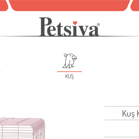
KUŞ
Kuş 