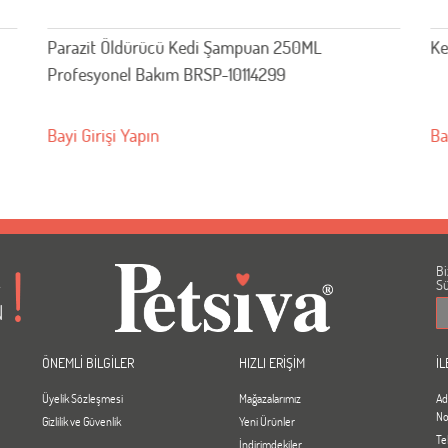
Kedi Ve Köpek Şampuan Limonlu 250 ML
Uz
20
Bayi Girişi Yapın
Ba
Bi
A
Sü
N
ÖNEMLİ BİLGİLER
HIZLI ERİŞİM
İL
Üyelik Sözleşmesi
Mağazalarımız
Ad
No
Gizlilik ve Güvenlik
Yeni Ürünler
Te
İndirimdekiler