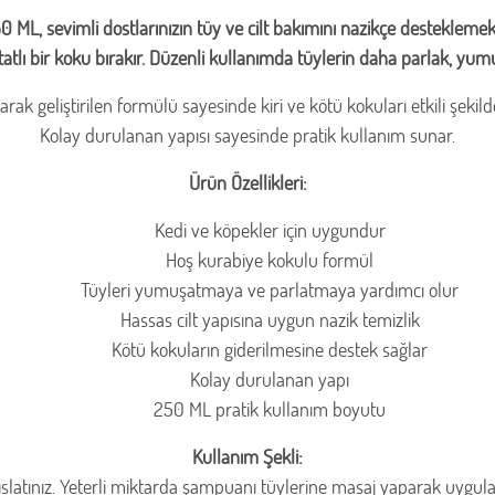
L, sevimli dostlarınızın tüy ve cilt bakımını nazikçe desteklemek 
atlı bir koku bırakır. Düzenli kullanımda tüylerin daha parlak, yu
rak geliştirilen formülü sayesinde kiri ve kötü kokuları etkili şeki
Kolay durulanan yapısı sayesinde pratik kullanım sunar.
Ürün Özellikleri:
Kedi ve köpekler için uygundur
Hoş kurabiye kokulu formül
Tüyleri yumuşatmaya ve parlatmaya yardımcı olur
Hassas cilt yapısına uygun nazik temizlik
Kötü kokuların giderilmesine destek sağlar
Kolay durulanan yapı
250 ML pratik kullanım boyutu
Kullanım Şekli:
n ıslatınız. Yeterli miktarda şampuanı tüylerine masaj yaparak uygula