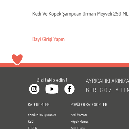
i 250 ML
Parazit Öldürücü Kedi Şampuan 250ML
Profesyonel Bakım BRSP-10114299
Bayi Girişi Yapın
Bizi takip edin !
AYRICALIKLARINIZ
BİR
GÖZ
ATI
KATEGORİLER
POPÜLER KATEGORİLER
dondurulmuş ürünler
Kedi Maması
KEDİ
Köpek Maması
KÖPEK
Kedi Kumu