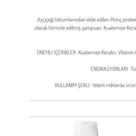
Ayçiçeği tohumlarından elde edilen Pirinç protei
olarak formüle edilmiş şampuan. Kuaternize Kerat
ÖNEMLİ İÇERİKLER: Kuaternize Keratin, Vitamin C 
ENDİKASYONLARI: Tüm ırk
KULLANIM ŞEKLİ: Yeterli miktarda ürünü 