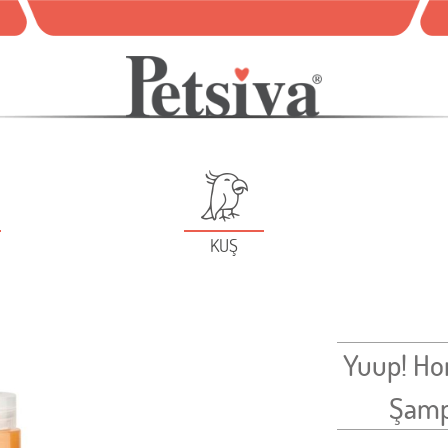
KUŞ
Yuup! Hom
Şamp