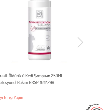
razit Öldürücü Kedi Şampuan 250ML
Kedi Ve Kö
ofesyonel Bakım BRSP-10114299
yi Girişi Yapın
Bayi Girişi 