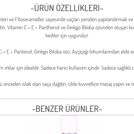
-ÜRÜN ÖZELLİKLERİ-
nleri ve Fitoseramidler sayesinde saçları yeniden yapılandırmak ve g
in, Vitamin C + E + Panthenol ve Ginkgo Biloba özünden oluşan kom
kediler için uygundur.
+ E + Pantenol, Ginkgo Biloba özü, Ayçiçeği tohumlarından elde edile
lar için idealdir. Sadece harici kullanım içindir. Sadece sağlıklı ci
önceden ıslak olan saça dağıtın, cilde kuvvetlice masaj yapın ve ma
-BENZER ÜRÜNLER-