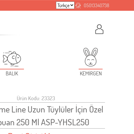
05013340738
BALIK
KEMİRGEN
Ürün Kodu: 23323
e Line Uzun Tüylüler İçin Özel
uan 250 Ml ASP-YHSL250