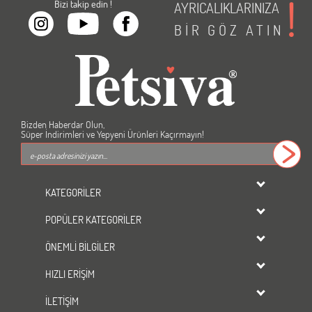
Bizi takip edin !
AYRICALIKLARINIZA
BİR
GÖZ
ATIN
Bizden Haberdar Olun,
Süper İndirimleri ve Yepyeni Ürünleri Kaçırmayın!
KATEGORİLER
dondurulmuş ürünler
POPÜLER KATEGORİLER
KEDİ
Kedi Maması
KÖPEK
ÖNEMLİ BİLGİLER
Köpek Maması
KUŞ
Üyelik Sözleşmesi
Kedi Kumu
HIZLI ERİŞİM
BALIK
Gizlilik ve Güvenlik
Tavşan Yemi
KEMİRGEN
Mağazalarımız
İLETİŞİM
Kedi Kumu
indirimli ürünler
Yeni Ürünler