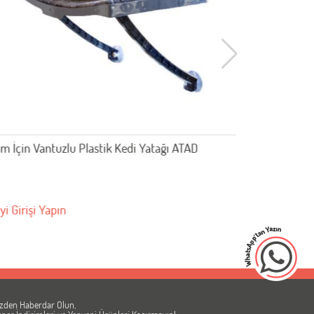
atad Ahşap Kedi Yatağı Cam için
PET EL
Bayi Girişi Yapın
Bayi Gir
zden Haberdar Olun,