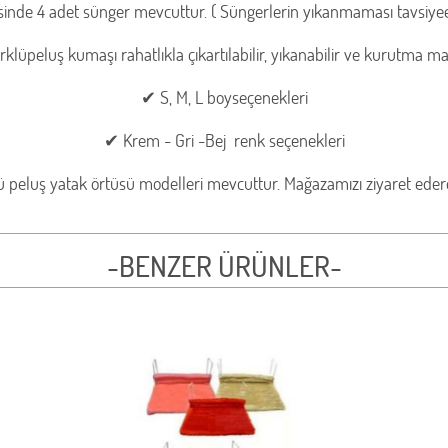
sinde 4 adet sünger mevcuttur. ( Süngerlerin yıkanmaması tavsiyeed
üpeluş kumaşı rahatlıkla çıkartılabilir, yıkanabilir ve kurutma maki
✔ S, M, L boyseçenekleri
✔ Krem - Gri -Bej renk seçenekleri
eluş yatak örtüsü modelleri mevcuttur. Mağazamızı ziyaret ederek
-BENZER ÜRÜNLER-