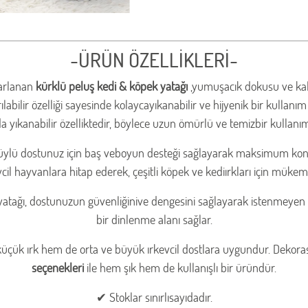
-ÜRÜN ÖZELLİKLERİ-
asarlanan
kürklü peluş kedi & köpek yatağı
,yumuşacık dokusu ve kali
labilir özelliği sayesinde kolaycayıkanabilir ve hijyenik bir kullanı
 yıkanabilir özelliktedir, böylece uzun ömürlü ve temizbir kullanı
tüylü dostunuz için baş veboyun desteği sağlayarak maksimum konfor 
vcil hayvanlara hitap ederek, çeşitli köpek ve kediırkları için mükem
atağı, dostunuzun güvenliğinive dengesini sağlayarak istenmeyen ha
bir dinlenme alanı sağlar.
üçük ırk hem de orta ve büyük ırkevcil dostlara uygundur. Deko
seçenekleri
ile hem şık hem de kullanışlı bir üründür.
✔ Stoklar sınırlısayıdadır.