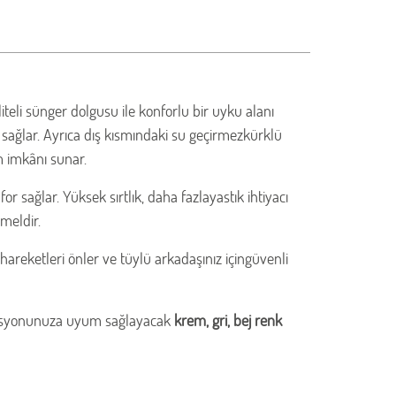
teli sünger dolgusu ile konforlu bir uyku alanı
m sağlar. Ayrıca dış kısmındaki su geçirmezkürklü
m imkânı sunar.
sağlar. Yüksek sırtlık, daha fazlayastık ihtiyacı
meldir.
reketleri önler ve tüylü arkadaşınız içingüvenli
rasyonunuza uyum sağlayacak
krem, gri, bej renk