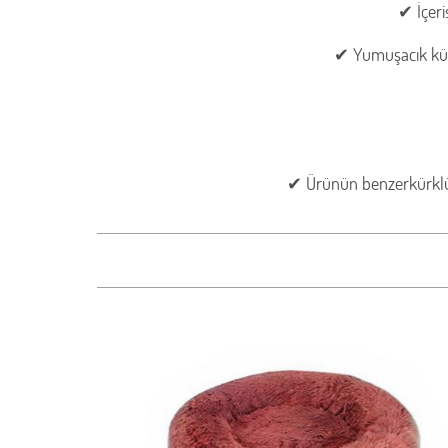
✔ İçeri
✔ Yumuşacık kürkl
✔ Ürünün benzerkürklü p