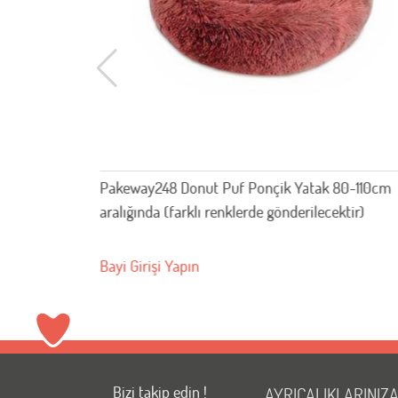
ak 80-110cm
Petek Askı kedi yatağı
lecektir)
Bayi Girişi Yapın
Bizi takip edin !
AYRICALIKLARINIZ