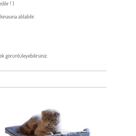
ilir ! )
nasına atılabilir.
 görüntüleyebilirsiniz.