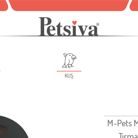
KUŞ
M-Pets M
Tırm