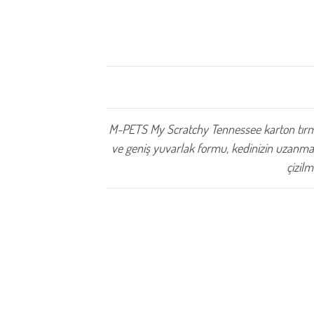
M-PETS My Scratchy Tennessee karton tırm
ve geniş yuvarlak formu, kedinizin uzanması
çizilm