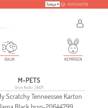
05013340738
BALIK
KEMİRGEN
M-PETS
Ürün Kodu: 24471
y Scratchy Tenneessee Karton
alama Black brsp-20644799