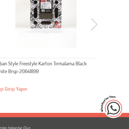
ban Style Freestyle Karton Tırmalama Black
M-Pets Cac
ite Brsp-20641899
20642499
yi Girişi Yapın
Bayi Girişi 
zden Haberdar Olun,