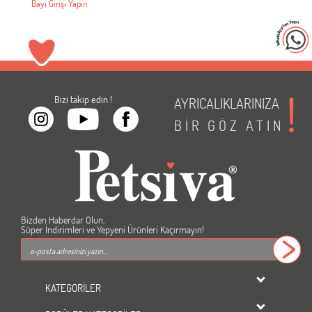
Bayi Girişi Yapın
Bizi takip edin !
AYRICALIKLARINIZA
BİR
GÖZ
ATIN
Bizden Haberdar Olun,
Süper İndirimleri ve Yepyeni Ürünleri Kaçırmayın!
KATEGORİLER
dondurulmuş ürünler