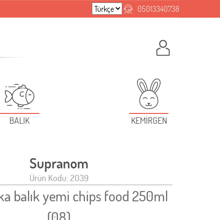
05013340738
BALIK
KEMİRGEN
Supranom
Ürün Kodu: 2039
ka balık yemi chips food 250ml
(08)