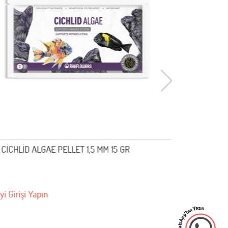
LİD ALGAE PELLET 1,5 MM 15 GR
discus balık yemi 
şi Yapın
Bayi Girişi Yapın