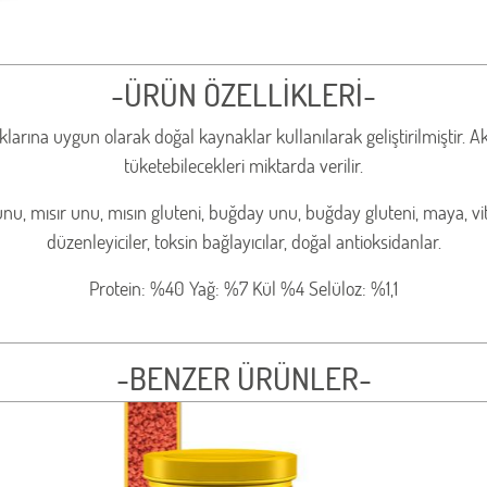
-ÜRÜN ÖZELLİKLERİ-
lıklarına uygun olarak doğal kaynaklar kullanılarak geliştirilmiştir.
tüketebilecekleri miktarda verilir.
 unu, mısır unu, mısın gluteni, buğday unu, buğday gluteni, maya, vit
düzenleyiciler, toksin bağlayıcılar, doğal antioksidanlar.
Protein: %40 Yağ: %7 Kül %4 Selüloz: %1,1
-BENZER ÜRÜNLER-