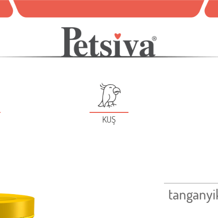
KUŞ
tanganyi