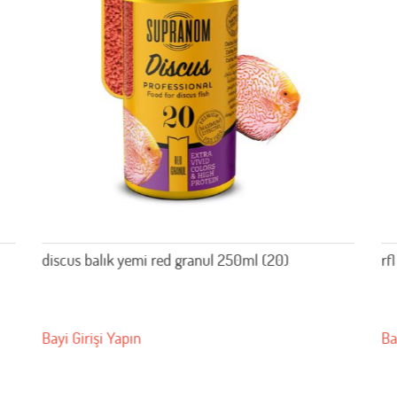
discus balık yemi red granul 250ml (20)
rfl CİCH
Bayi Girişi Yapın
Bayi Giri