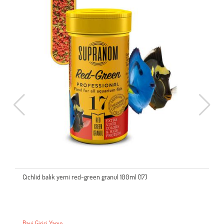
Cichlid balık yemi red-green granul 100ml (17)
Bayi Girişi Yapın