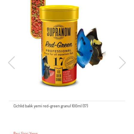
Cichlid balık yemi red-green granul 100ml (17)
Bayi Girişi Yapın